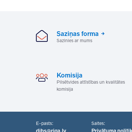
Saziņas forma
Sazinies ar mums
Komisija
Pilsētvides attīstības un kvalitātes
komisija
E-pasts:
Saites:
dibs@riga.lv
Privātuma politi