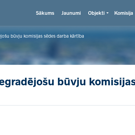
Sākums
Jaunumi
Objekti
Komisija
jošu būvju komisijas sēdes darba kārtība
egradējošu būvju komisija