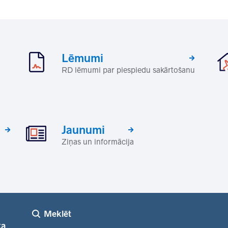
Lēmumi
RD lēmumi par piespiedu sakārtošanu
Jaunumi
Ziņas un informācija
Meklēt
ka