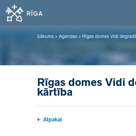
Sākums
>
Agendas
>
Rīgas domes Vidi degradē
Rīgas domes Vidi d
kārtība
Atpakaļ